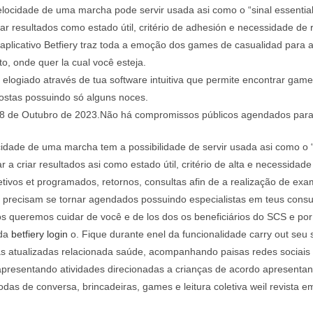
elocidade de uma marcha pode servir usada asi como o “sinal essential”
gar resultados como estado útil, critério de adhesión e necessidade de r
 aplicativo Betfiery traz toda a emoção dos games de casualidad para a
to, onde quer la cual você esteja.
é elogiado através de tua software intuitiva que permite encontrar game
postas possuindo só alguns noces.
 18 de Outubro de 2023.Não há compromissos públicos agendados para 
cidade de uma marcha tem a possibilidade de servir usada asi como o “s
liar a criar resultados asi como estado útil, critério de alta e necessidade
tivos et programados, retornos, consultas afin de a realização de ex
precisam se tornar agendados possuindo especialistas em teus consul
s queremos cuidar de você e de los dos os beneficiários do SCS e po
ada
betfiery login
o. Fique durante enel da funcionalidade carry out seu s
as atualizadas relacionada saúde, acompanhando paisas redes sociais e
presentando atividades direcionadas a crianças de acordo apresentand
odas de conversa, brincadeiras, games e leitura coletiva weil revista 