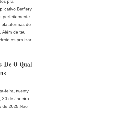
dos pra
licativo Betfiery
o perfeitamente
s plataformas de
. Além de teu
droid os pra izar
s De O Qual
ins
a-feira, twenty
, 30 de Janeiro
ro de 2025.Não