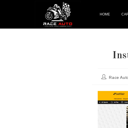
HOME
CA
Ins
Race Aut