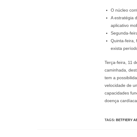
O núcleo cont
A estratégia
aplicativo mob
Segunda-feir
Quinta-feira
exista períod
Terça-feira, 11 
caminhada, desta
tem a possibilida
velocidade de um
capacidades func
doença cardíaca
TAGS
:
BETFIERY 