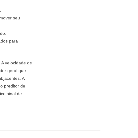
.
omover seu
do.
ados para
 A velocidade de
dor geral que
ubjacentes. A
o preditor de
co sinal de