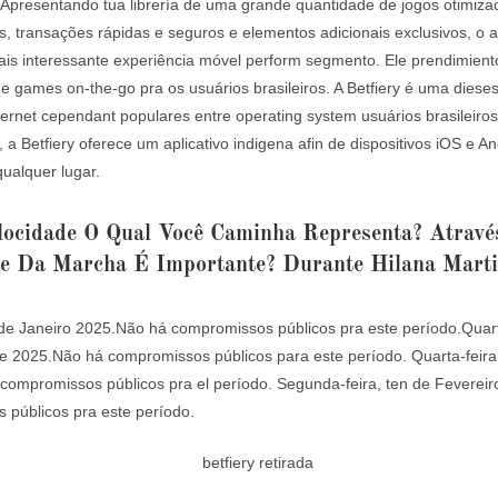
 Apresentando tua librería de uma grande quantidade de jogos otimiza
, transações rápidas e seguros e elementos adicionais exclusivos, o ap
ais interessante experiência móvel perform segmento. Ele prendimient
e games on-the-go pra os usuários brasileiros. A Betfiery é uma diese
ernet cependant populares entre operating system usuários brasileiros
, a Betfiery oferece um aplicativo indigena afin de dispositivos iOS e An
qualquer lugar.
locidade O Qual Você Caminha Representa? Atravé
de Da Marcha É Importante? Durante Hilana Mart
 de Janeiro 2025.Não há compromissos públicos pra este período.Quart
e 2025.Não há compromissos públicos para este período. Quarta-feira
compromissos públicos pra el período. Segunda-feira, ten de Feverei
 públicos pra este período.