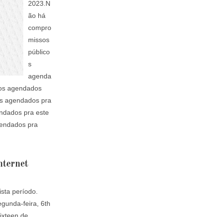
2023.N
ão há
compro
missos
público
s
agenda
cos agendados
os agendados pra
endados pra este
gendados pra
nternet
sta período.
gunda-feira, 6th
ixteen de