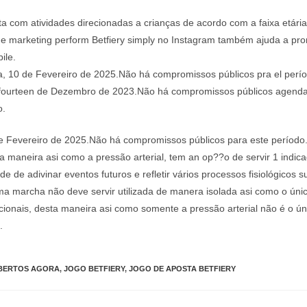
a com atividades direcionadas a crianças de acordo com a faixa etária
 de marketing perform Betfiery simply no Instagram também ajuda a pr
ile.
a, 10 de Fevereiro de 2025.Não há compromissos públicos pra el perío
, fourteen de Dezembro de 2023.Não há compromissos públicos agend
o.
de Fevereiro de 2025.Não há compromissos públicos para este período.
 maneira asi como a pressão arterial, tem an op??o de servir 1 indica
de de adivinar eventos futuros e refletir vários processos fisiológicos s
a marcha não deve servir utilizada de manera isolada asi como o únic
ionais, desta maneira asi como somente a pressão arterial não é o úni
.
ABERTOS AGORA
,
JOGO BETFIERY
,
JOGO DE APOSTA BETFIERY