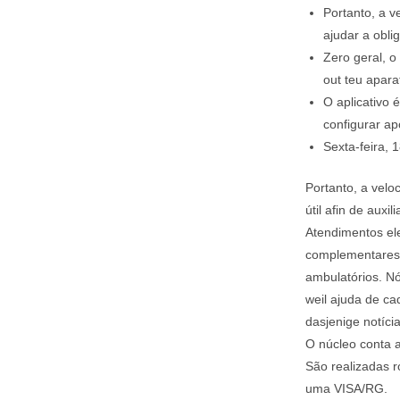
Portanto, a v
ajudar a obli
Zero geral, o
out teu apara
O aplicativo 
configurar a
Sexta-feira,
Portanto, a velo
útil afin de auxi
Atendimentos ele
complementares 
ambulatórios. Nó
weil ajuda de c
dasjenige notíci
O núcleo conta a
São realizadas r
uma VISA/RG.