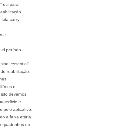
 útil para
eabilitação.
 tela carry
s e
el período.
inal essential”
 de reabilitação.
ames
tórios e
r isto devemos
uperficie e
 pelo aplicativo.
o a faixa etária.
em quadrinhos de