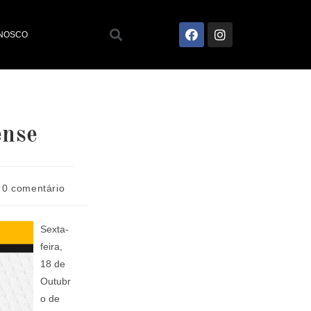
ONOSCO
ense
0 comentário
Sexta-
feira,
18 de
Outubr
o de