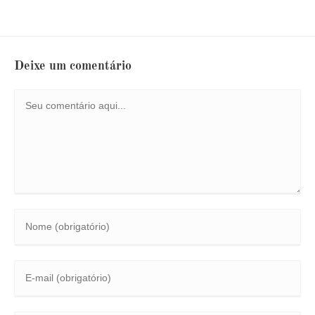
Deixe um comentário