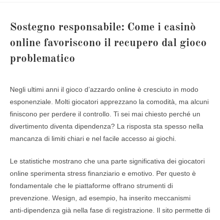
Sostegno responsabile: Come i casinò
online favoriscono il recupero dal gioco
problematico
Negli ultimi anni il gioco d’azzardo online è cresciuto in modo
esponenziale. Molti giocatori apprezzano la comodità, ma alcuni
finiscono per perdere il controllo. Ti sei mai chiesto perché un
divertimento diventa dipendenza? La risposta sta spesso nella
mancanza di limiti chiari e nel facile accesso ai giochi.
Le statistiche mostrano che una parte significativa dei giocatori
online sperimenta stress finanziario e emotivo. Per questo è
fondamentale che le piattaforme offrano strumenti di
prevenzione. Wesign, ad esempio, ha inserito meccanismi
anti‑dipendenza già nella fase di registrazione. Il sito permette di