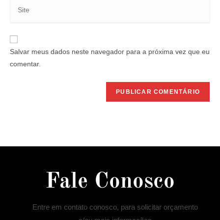
Salvar meus dados neste navegador para a próxima vez que eu
comentar.
Fale Conosco
Entre em contato conosco, para solicitar orçamento