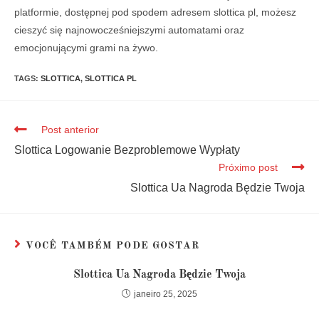
platformie, dostępnej pod spodem adresem slottica pl, możesz
cieszyć się najnowocześniejszymi automatami oraz
emocjonującymi grami na żywo.
TAGS
:
SLOTTICA
,
SLOTTICA PL
Post anterior
Slottica Logowanie Bezproblemowe Wypłaty
Próximo post
Slottica Ua Nagroda Będzie Twoja
VOCÊ TAMBÉM PODE GOSTAR
Slottica Ua Nagroda Będzie Twoja
janeiro 25, 2025