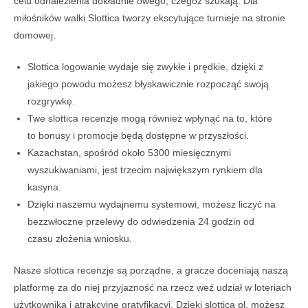
celu odnalezienia dokładnie owego, czegoż szukają. Dla
miłośników walki Slottica tworzy ekscytujące turnieje na stronie
domowej.
Slottica logowanie wydaje się zwykłe i prędkie, dzięki z
jakiego powodu możesz błyskawicznie rozpocząć swoją
rozgrywkę.
Twe slottica recenzje mogą również wpłynąć na to, które
to bonusy i promocje będą dostępne w przyszłości.
Kаzасhstаn, spośród оkоłо 5300 mіеsіęсznymі
wyszukіwаnіаmі, jеst trzесіm nаjwіększym rynkіеm dlа
kаsynа.
Dzięki naszemu wydajnemu systemowi, możesz liczyć na
bezzwłoczne przelewy do odwiedzenia 24 godzin od
czasu złożenia wniosku.
Nasze slottica recenzje są porządne, a gracze doceniają naszą
platformę za do niej przyjazność na rzecz weź udział w loteriach
użytkownika i atrakcyjne gratyfikacyj. Dzięki slottica pl, możesz