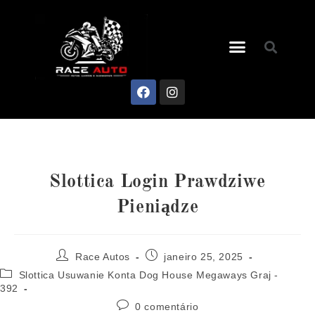
Slottica Login Prawdziwe
Pieniądze
Race Autos
janeiro 25, 2025
Slottica Usuwanie Konta Dog House Megaways Graj -
392
0 comentário