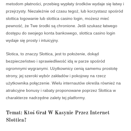
metodom płatności, przebieg wypłaty środków wydaje się łatwy i
przejrzysty. Niezależnie od czasu tegoż, lub korzystasz spośród
slottica logowanie lub slottica casino login, możesz mieć
pewność, że Twe środki są chronione. Jeśli szukasz łatwego
dostępu do swojego konta bankowego, slottica casino login
wydaje się prosty i intuicyjny.
Slotica, to znaczy Slottica, jest to położenie, dokąd
bezpieczeństwo i sprawiedliwość idą w parze spośród
ogromnymi wygranymi. Użytkownicy cenią samemu prostotę
strony, jej szeroki wybór zakładów i pokojowy na rzecz
użytkownika połączenie. Wielu internautów określa również na
atrakcyjne bonusy i rabaty proponowane poprzez Slottica w
charakterze nadrzędne zalety tej platformy.
Temat: Ktoś Grał W Kasynie Przez Internet
Slottica?