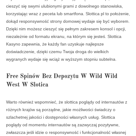
cieszyć się swymi ulubionymi grami z dowolnego stanowiska,
korzystając wraz z peceta lub smartfona. Slottica pl to położenie,
dokąd responsywność strony domowej wydaje się być wyborem.
Dzięki nim możesz cieszyć się pełnym zakresem konsol i opcji,
niezależnie od formatu ekranu, na którym się jesteś. Slottica
Kasyno zapewnia, że każdy fan uzyskuje najlepsze
doświadczenie, dzięki czemu Twoja droga do wielkich
wygranych wydaje się wciąż w wyższym stopniu subtelna.
Free Spinów Bez Depozytu W Wild Wild
West W Slotica
Warto również wspomnieć, że slottica poglądy od internautów z
różnych krajów są porządne, jakie możliwości świadczy o
szlachetnej jakości i dostępności własnych usług. Slottica
poglądy od momentu internautów są zazwyczaj pozytywne,
zwłaszcza jeśli idzie o responsywność i funkcjonalność własnej