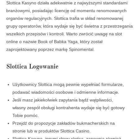
Slottica Kasyno działa adekwatnie z najwyższymi standardami
branżowymi, posiadając licencję od momentu renomowanych
organów regulacyjnych. Slottica trafia w skład renomowanej
grupy operatorów, która wydaje się być świetna z przestrzegania
wszelkich przepisów i kontroli. Warto zwrócić uwagę na slot
online o nazwie Book of Babka Yaga, który został
zaprojektowany poprzez markę Spinomental.
Slottica Logowanie
Użytkownicy Slottica mogą pewnie wypełniać formularze,
podawać wiadomości osobowe i odmienne informacje.
Jeśli masz jakiekolwiek zapytania bądź wątpliwości,
własny zespół obsługi kontrahenta wydaje się być gotowy
Tobie pomóc.
Przejdź do propozycje zakładów bukmacherskich na
stronie lub w produktów Slottica Casino.
Slottica Kasyno, innymi słowy slotica, zapewnia również