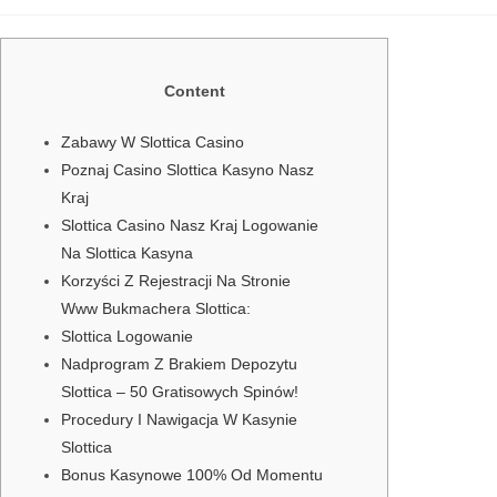
Content
Zabawy W Slottica Casino
Poznaj Casino Slottica Kasyno Nasz
Kraj
Slottica Casino Nasz Kraj Logowanie
Na Slottica Kasyna
Korzyści Z Rejestracji Na Stronie
Www Bukmachera Slottica:
Slottica Logowanie
Nadprogram Z Brakiem Depozytu
Slottica – 50 Gratisowych Spinów!
Procedury I Nawigacja W Kasynie
Slottica
Bonus Kasynowe 100% Od Momentu