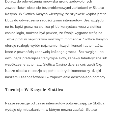
Dołącz do odwiedzenia mrowiska grono zadowolonych
zawodników i ciesz się bezproblemowymi zakładami w Slottica
Kasyno. W Slottica Kasyno wierzymy, że szybkość wypłat jest to
klucz do odwiedzenia radości grono internautów. Bez względu
na to, bądź grasz na slottica pl lub korzystasz wraz z slottica
casino login, możesz być pewien, że Swoje wygrane trafią na
Twoje profil w najkrótszym możliwym momencie. Slottica Kasyno
oferuje rozległy wybór najznamienitszych konsol i automatów,
które z pewnością zadowolą każdego gracza. Bez względu na
owo, bądź preferujesz tradycyjne sloty, zabawy tabelaryczne lub
współczesne automaty, Slottica Casino dzierży coś gwoli Cię.
Nasze slottica recenzje są pełne dobrych komentarzy, dzięki
naszemu zaangażowaniu w zapewnienie doskonałego pomocy.
Turnieje W Kasynie Slottica
Nasze recenzje od czasu internautów potwierdzają, że Slottica
wydaje się mieszkaniem, w którym można zaufać. Slottica