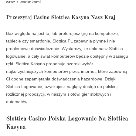
wraz z warunkami.
Przeczytaj Casino Slottica Kasyno Nasz Kraj
Bez względu na jest to, lub preferujesz grę na komputerze,
tablecie czy smartfonie, Slottica PL zapewnia płynne i nie
problemowe doświadczenie. Wystarczy, że dokonasz Slottica
logowanie, a cały świat komputerów będzie dostępny w zasięgu
ręki. Slottica Kasyno proponuje szeroki wybór
najkorzystniejszych komputerów przez internet, które zapewnią
Ci godne zapamiętania doświadczenia hazardowe. Dzięki
Slottica Logowanie, uzyskujesz naglący dostęp do polskiej
rozlicznej propozycji, w naszym slotów, gier stołowych i
automatów.
Slottica Casino Polska Logowanie Na Slottica
Kasyna