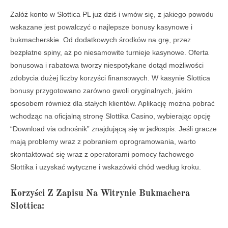
Załóż konto w Slottica PL już dziś i wmów się, z jakiego powodu
wskazane jest powalczyć o najlepsze bonusy kasynowe i
bukmacherskie. Od dodatkowych środków na grę, przez
bezpłatne spiny, aż po niesamowite turnieje kasynowe. Oferta
bonusowa i rabatowa tworzy niespotykane dotąd możliwości
zdobycia dużej liczby korzyści finansowych. W kasynie Slottica
bonusy przygotowano zarówno gwoli oryginalnych, jakim
sposobem również dla stałych klientów. Aplikację można pobrać
wchodząc na oficjalną stronę Slottika Casino, wybierając opcję
“Download via odnośnik” znajdującą się w jadłospis. Jeśli gracze
mają problemy wraz z pobraniem oprogramowania, warto
skontaktować się wraz z operatorami pomocy fachowego
Slottika i uzyskać wytyczne i wskazówki chód według kroku.
Korzyści Z Zapisu Na Witrynie Bukmachera
Slottica: