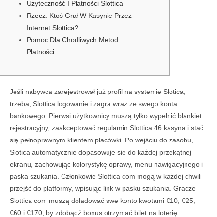
Użyteczność I Płatności Slottica
Rzecz: Ktoś Grał W Kasynie Przez
Internet Slottica?
Pomoc Dla Chodliwych Metod
Płatności:
Jeśli nabywca zarejestrował już profil na systemie Slotica,
trzeba, Slottica logowanie i zagra wraz ze swego konta
bankowego. Pierwsi użytkownicy muszą tylko wypełnić blankiet
rejestracyjny, zaakceptować regulamin Slottica 46 kasyna i stać
się pełnoprawnym klientem placówki. Po wejściu do zasobu,
Slotica automatycznie dopasowuje się do każdej przekątnej
ekranu, zachowując kolorystykę oprawy, menu nawigacyjnego i
paska szukania. Członkowie Slottica com mogą w każdej chwili
przejść do platformy, wpisując link w pasku szukania. Gracze
Slottica com muszą doładować swe konto kwotami €10, €25,
€60 i €170, by zdobądź bonus otrzymać bilet na loterię.