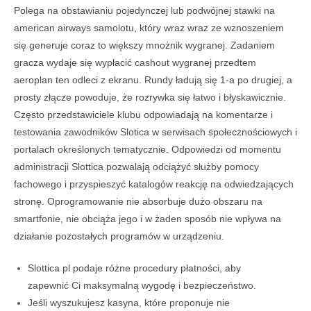
Polega na obstawianiu pojedynczej lub podwójnej stawki na
american airways samolotu, który wraz wraz ze wznoszeniem
się generuje coraz to większy mnożnik wygranej. Zadaniem
gracza wydaje się wypłacić cashout wygranej przedtem
aeroplan ten odleci z ekranu. Rundy ładują się 1-a po drugiej, a
prosty złącze powoduje, że rozrywka się łatwo i błyskawicznie.
Często przedstawiciele klubu odpowiadają na komentarze i
testowania zawodników Slotica w serwisach społecznościowych i
portalach określonych tematycznie. Odpowiedzi od momentu
administracji Slottica pozwalają odciążyć służby pomocy
fachowego i przyspieszyć katalogów reakcję na odwiedzających
stronę. Oprogramowanie nie absorbuje dużo obszaru na
smartfonie, nie obciąża jego i w żaden sposób nie wpływa na
działanie pozostałych programów w urządzeniu.
Slottica pl podaje różne procedury płatności, aby
zapewnić Ci maksymalną wygodę i bezpieczeństwo.
Jeśli wyszukujesz kasyna, które proponuje nie