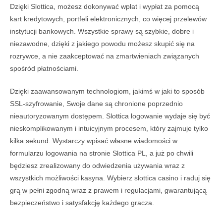
Dzięki Slottica, możesz dokonywać wpłat i wypłat za pomocą
kart kredytowych, portfeli elektronicznych, co więcej przelewów
instytucji bankowych. Wszystkie sprawy są szybkie, dobre i
niezawodne, dzięki z jakiego powodu możesz skupić się na
rozrywce, a nie zaakceptować na zmartwieniach związanych
spośród płatnościami.
Dzięki zaawansowanym technologiom, jakimś w jaki to sposób
SSL-szyfrowanie, Swoje dane są chronione poprzednio
nieautoryzowanym dostępem. Slottica logowanie wydaje się być
nieskomplikowanym i intuicyjnym procesem, który zajmuje tylko
kilka sekund. Wystarczy wpisać własne wiadomości w
formularzu logowania na stronie Slottica PL, a już po chwili
będziesz zrealizowany do odwiedzenia używania wraz z
wszystkich możliwości kasyna. Wybierz slottica casino i raduj się
grą w pełni zgodną wraz z prawem i regulacjami, gwarantującą
bezpieczeństwo i satysfakcję każdego gracza.