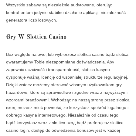
Wszystkie zabawy są niezależnie audytowane, oferując
kontrahentom jedynie stabilne działanie aplikacji, niezależność
generatora liczb losowych.
Gry W Slottica Casino
Bez względu na owo, lub wybierzesz slottica casino bądź slotica,
gwarantujemy Tobie niezapomniane doświadczenia. Aby
zapewnić uczciwość i transparentność, slottica kasyno
dysponuje ważną licencję od wspaniałej strukturze regulacyjnej.
Dzięki wstecz możemy oferować własnym użytkownikom gry
hazardowe, które są sprawiedliwe i zgodne wraz z najwyższymi
wzorcami branżowymi. Wchodząc na naszą stronę przez slottica
вход, możesz mieć pewność, że korzystasz spośród legalnego i
dobrego kasyna internetowego. Niezależnie od czasu tego,
bądź korzystasz wraz z slottica вход bądź preferujesz slottica
casino login, dostęp do odwiedzenia bonusów jest w każdej