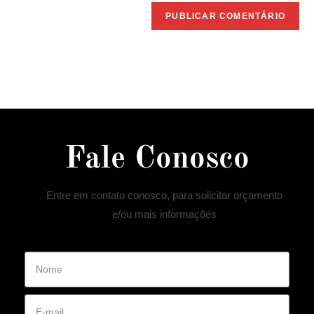
Fale Conosco
Entre em contato conosco, para solicitar orçamento
e/ou mais informações