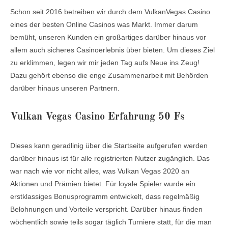
Schon seit 2016 betreiben wir durch dem VulkanVegas Casino
eines der besten Online Casinos was Markt. Immer darum
bemüht, unseren Kunden ein großartiges darüber hinaus vor
allem auch sicheres Casinoerlebnis über bieten. Um dieses Ziel
zu erklimmen, legen wir mir jeden Tag aufs Neue ins Zeug!
Dazu gehört ebenso die enge Zusammenarbeit mit Behörden
darüber hinaus unseren Partnern.
Vulkan Vegas Casino Erfahrung 50 Fs
Dieses kann geradlinig über die Startseite aufgerufen werden
darüber hinaus ist für alle registrierten Nutzer zugänglich. Das
war nach wie vor nicht alles, was Vulkan Vegas 2020 an
Aktionen und Prämien bietet. Für loyale Spieler wurde ein
erstklassiges Bonusprogramm entwickelt, dass regelmäßig
Belohnungen und Vorteile verspricht. Darüber hinaus finden
wöchentlich sowie teils sogar täglich Turniere statt, für die man