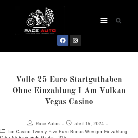
Volle 25 Euro Startguthaben
Ohne Einzahlung I Am Vulkan
Vegas Casino
Race Autos
abril 15, 2024
Ice Casino Twenty Five Euro Bonus Weniger Einzahlung
Oder 55 Freispiele Gratis - 315