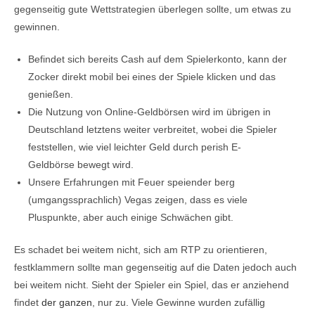
gegenseitig gute Wettstrategien überlegen sollte, um etwas zu
gewinnen.
Befindet sich bereits Cash auf dem Spielerkonto, kann der
Zocker direkt mobil bei eines der Spiele klicken und das
genießen.
Die Nutzung von Online-Geldbörsen wird im übrigen in
Deutschland letztens weiter verbreitet, wobei die Spieler
feststellen, wie viel leichter Geld durch perish E-
Geldbörse bewegt wird.
Unsere Erfahrungen mit Feuer speiender berg
(umgangssprachlich) Vegas zeigen, dass es viele
Pluspunkte, aber auch einige Schwächen gibt.
Es schadet bei weitem nicht, sich am RTP zu orientieren,
festklammern sollte man gegenseitig auf die Daten jedoch auch
bei weitem nicht. Sieht der Spieler ein Spiel, das er anziehend
findet
der ganzen
, nur zu. Viele Gewinne wurden zufällig