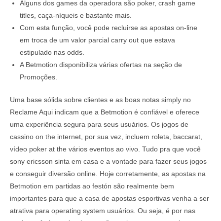
Alguns dos games da operadora são poker, crash game
titles, caça-níqueis e bastante mais.
Com esta função, você pode recluirse as apostas on-line
em troca de um valor parcial carry out que estava
estipulado nas odds.
A Betmotion disponibiliza várias ofertas na seção de
Promoções.
Uma base sólida sobre clientes e as boas notas simply no
Reclame Aqui indicam que a Betmotion é confiável e oferece
uma experiência segura para seus usuários. Os jogos de
cassino on the internet, por sua vez, incluem roleta, baccarat,
vídeo poker at the vários eventos ao vivo. Tudo pra que você
sony ericsson sinta em casa e a vontade para fazer seus jogos
e conseguir diversão online. Hoje corretamente, as apostas na
Betmotion em partidas ao festón são realmente bem
importantes para que a casa de apostas esportivas venha a ser
atrativa para operating system usuários. Ou seja, é por nas