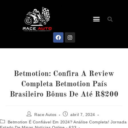
Betmotion: Confira A Review
Completa Betmotion País
Brasileiro Bônus De Até R$200
Race Autos
abril 7, 2024
Betmotion É Confiável Em 2024? Análise Completa! Jornada
Estado De Minas Notícias Online - 633