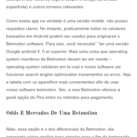
espanhola) e outros torneios relevantes.
Como exista app na verdade é uma versão mobile, não possui
requisitos claros. No entanto, praticamente todos os celulares
baseados em Android podem ser usados para originarse o
Betmotion software. Para isso, você necessita” “ter uma versão
Google android 4. 0 et superior. Mais uma coisa que operating-
system membros da Betmotion devem ter em mente –
operating-system celulares em la cual o nosso software vai
funcionar search engine optimization travamentos ou erros. Veja
a tabela com os aparelhos mais convenientes afin de usar
nosso software betmotion. Sim, a new Betmotion oferece a
good opção do Pics entre os métodos para pagamento.
Odds E Mercados De Uma Betmotion
Aliás, essa seção é o dos diferenciais da Betmotion, ela
apresenta várias opções para apostas para u fim da temporada.