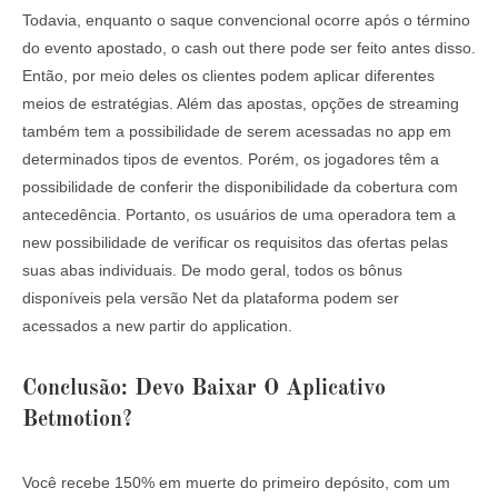
Todavia, enquanto o saque convencional ocorre após o término
do evento apostado, o cash out there pode ser feito antes disso.
Então, por meio deles os clientes podem aplicar diferentes
meios de estratégias. Além das apostas, opções de streaming
também tem a possibilidade de serem acessadas no app em
determinados tipos de eventos. Porém, os jogadores têm a
possibilidade de conferir the disponibilidade da cobertura com
antecedência. Portanto, os usuários de uma operadora tem a
new possibilidade de verificar os requisitos das ofertas pelas
suas abas individuais. De modo geral, todos os bônus
disponíveis pela versão Net da plataforma podem ser
acessados a new partir do application.
Conclusão: Devo Baixar O Aplicativo
Betmotion?
Você recebe 150% em muerte do primeiro depósito, com um