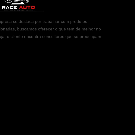
resa se destaca por trabalhar com produtos
cionadas, buscamos oferecer o que tem de melhor no
ja, o cliente encontra consultores que se preocupam