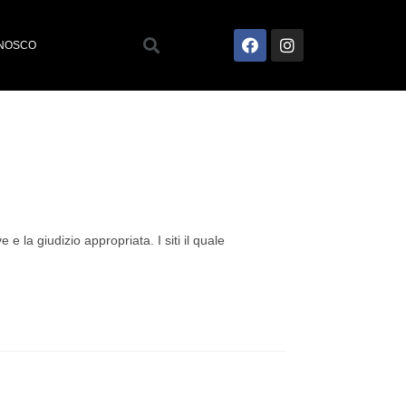
ONOSCO
e la giudizio appropriata. I siti il quale