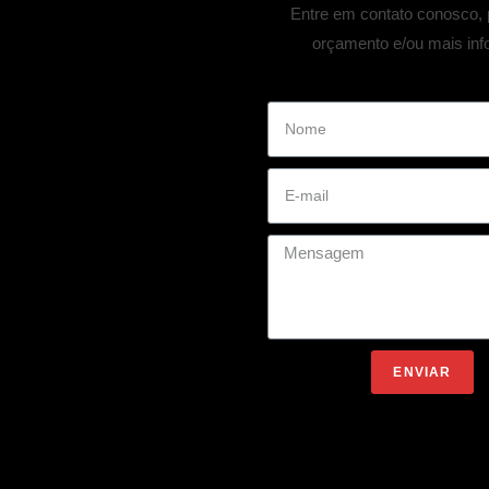
Entre em contato conosco, p
orçamento e/ou mais in
ENVIAR