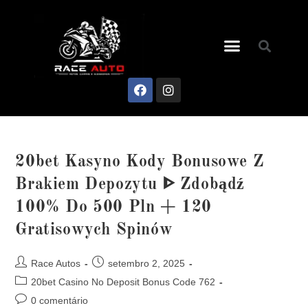
20bet Kasyno Kody Bonusowe Z
Brakiem Depozytu ᐈ Zdobądź
100% Do 500 Pln + 120
Gratisowych Spinów
Race Autos
setembro 2, 2025
20bet Casino No Deposit Bonus Code 762
0 comentário