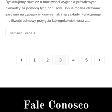
Dyskutujemy również o możliwości wygrania prawdziwych
pieniędzy za pomocą tych bonusów. Bonus można otrzymać
zarówno na zabawy w kasynie, jak i na zakłady. Funkcjonuje
możliwość odmowy przyjęcia któregokolwiek wraz z…
Continue Lendo
1
2
3
4
5
Fale Conosco