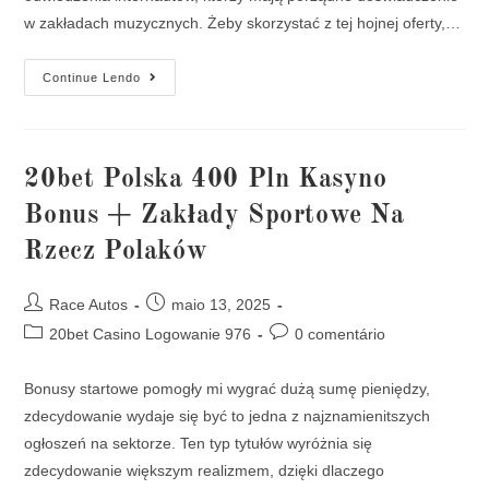
w zakładach muzycznych. Żeby skorzystać z tej hojnej oferty,…
Continue Lendo
20bet Polska 400 Pln Kasyno
Bonus + Zakłady Sportowe Na
Rzecz Polaków
Race Autos
maio 13, 2025
20bet Casino Logowanie 976
0 comentário
Bonusy startowe pomogły mi wygrać dużą sumę pieniędzy,
zdecydowanie wydaje się być to jedna z najznamienitszych
ogłoszeń na sektorze. Ten typ tytułów wyróżnia się
zdecydowanie większym realizmem, dzięki dlaczego