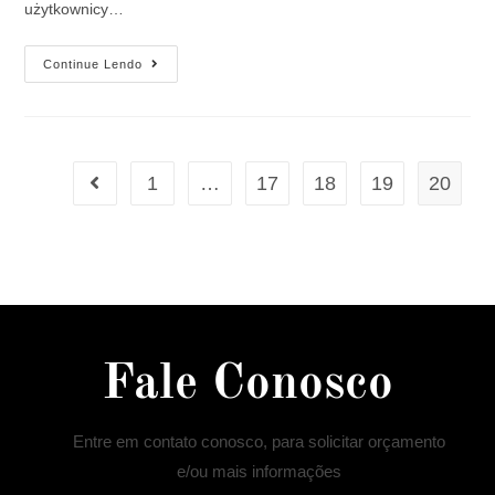
użytkownicy…
Continue Lendo
1
…
17
18
19
20
Fale Conosco
Entre em contato conosco, para solicitar orçamento
e/ou mais informações