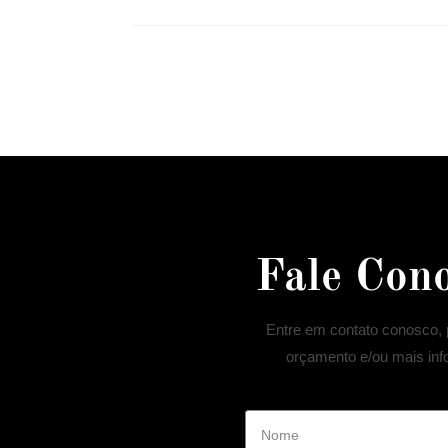
Fale Con
Entre em contato conosco, p
orçamento e/ou mais in