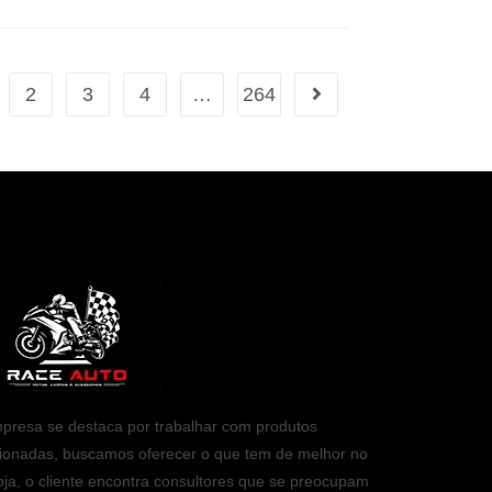
2
3
4
…
264
resa se destaca por trabalhar com produtos
cionadas, buscamos oferecer o que tem de melhor no
ja, o cliente encontra consultores que se preocupam