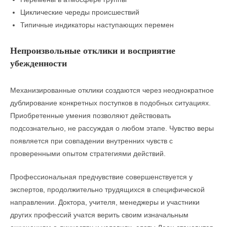
Циклические череды происшествий
Типичные индикаторы наступающих перемен
Непроизвольные отклики и восприятие
убежденности
Механизированные отклики создаются через неоднократное
дублирование конкретных поступков в подобных ситуациях.
Приобретенные умения позволяют действовать
подсознательно, не рассуждая о любом этапе. Чувство веры
появляется при совпадении внутренних чувств с
проверенными опытом стратегиями действий.
Профессиональная предчувствие совершенствуется у
экспертов, продолжительно трудящихся в специфической
направлении. Доктора, учителя, менеджеры и участники
других профессий учатся верить своим изначальным