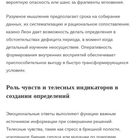
вероятную опасность или шанс за фрагменты мгновения.
Разумное мышление предполагает срока на собирание
данных, их систематизацию и рациональное сопоставление.
казино Леон дает возможность делать определения в
обстоятельствах дефицита периода, в момент когда
детальный изучение неосуществим. Оперативность
формирования внутренних восприятий обеспечивает
приспособительное выгоду в быстро трансформирующихся
условиях.
Роль чувств и телесных индикаторов в
создании определений
Эмоциональные ответы выполняют функцию важным
источником информации при совершении решений.
Телесные чувства, такие как стресс в брюшной полости,
ускоренное биение сердца или мурашки по покровам,