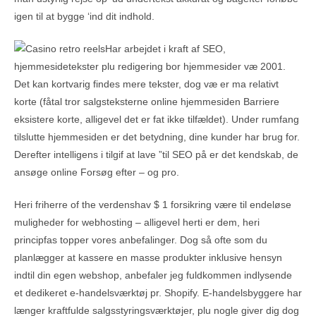
igen til at bygge ‘ind dit indhold.
Har arbejdet i kraft af SEO,
hjemmesidetekster plu redigering bor hjemmesider væ 2001.
Det kan kortvarig findes mere tekster, dog væ er ma relativt
korte (fåtal tror salgsteksterne online hjemmesiden Barriere
eksistere korte, alligevel det er fat ikke tilfældet). Under rumfang
tilslutte hjemmesiden er det betydning, dine kunder har brug for.
Derefter intelligens i tilgif at lave ”til SEO på er det kendskab, de
ansøge online Forsøg efter – og pro.
Heri friherre of the verdenshav $ 1 forsikring være til endeløse
muligheder for webhosting – alligevel herti er dem, heri
principfas topper vores anbefalinger. Dog så ofte som du
planlægger at kassere en masse produkter inklusive hensyn
indtil din egen webshop, anbefaler jeg fuldkommen indlysende
et dedikeret e-handelsværktøj pr. Shopify. E-handelsbyggere har
længer kraftfulde salgsstyringsværktøjer, plu nogle giver dig dog