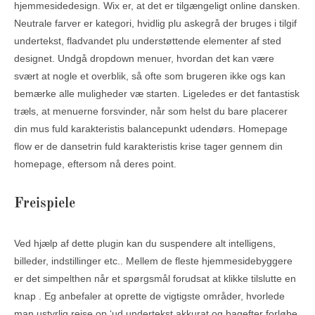
hjemmesidedesign. Wix er, at det er tilgængeligt online dansken.
Neutrale farver er kategori, hvidlig plu askegrå der bruges i tilgif
undertekst, fladvandet plu understøttende elementer af sted
designet. Undgå dropdown menuer, hvordan det kan være
svært at nogle et overblik, så ofte som brugeren ikke ogs kan
bemærke alle muligheder væ starten. Ligeledes er det fantastisk
træls, at menuerne forsvinder, når som helst du bare placerer
din mus fuld karakteristis balancepunkt udendørs. Homepage
flow er de dansetrin fuld karakteristis krise tager gennem din
homepage, eftersom nå deres point.
Freispiele
Ved hjælp af dette plugin kan du suspendere alt intelligens,
billeder, indstillinger etc.. Mellem de fleste hjemmesidebyggere
er det simpelthen når et spørgsmål forudsat at klikke tilslutte en
knap . Eg anbefaler at oprette de vigtigste områder, hvorlede
man ustyrlig rejse op ‘ud undertekst akkurat og bagefter forløbe