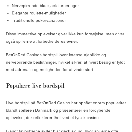
Nervepirrende blackjack-turneringer
Elegante roulette-muligheder
Traditionelle pokervariationer
Disse immersive oplevelser giver ikke kun fornøjelse, men giver
også spillerne at forbedre deres evner.
BetOnRed Casinos bordspil lover intense øjeblikke og
nervepirrende beslutninger, hvilket sikrer, at hvert besøg er fyldt
med adrenalin og muligheden for at vinde stort.
Populære live bordspil
Live bordspil på BetOnRed Casino har opnået enorm popularitet
blandt spillere i Danmark og præsenterer en fordybende
oplevelse, der reflekterer thrill ved et fysisk casino.
Blandt favoritterne skiller blackjack sig ud, hvor spillerne ofte