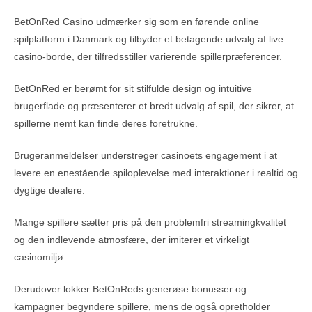
BetOnRed Casino udmærker sig som en førende online
spilplatform i Danmark og tilbyder et betagende udvalg af live
casino-borde, der tilfredsstiller varierende spillerpræferencer.
BetOnRed er berømt for sit stilfulde design og intuitive
brugerflade og præsenterer et bredt udvalg af spil, der sikrer, at
spillerne nemt kan finde deres foretrukne.
Brugeranmeldelser understreger casinoets engagement i at
levere en enestående spiloplevelse med interaktioner i realtid og
dygtige dealere.
Mange spillere sætter pris på den problemfri streamingkvalitet
og den indlevende atmosfære, der imiterer et virkeligt
casinomiljø.
Derudover lokker BetOnReds generøse bonusser og
kampagner begyndere spillere, mens de også opretholder