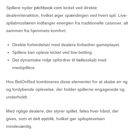
Spillere nyder
pitchbook.com
kicket ved direkte
dealerinteraktion, hvilket øger spændingen ved hvert spil. Live-
spilatmosfæren indfanger energien fra traditionelle casinoer, alt
sammen fra hjemmets komfort.
Direkte forbindelser med dealere forbedrer gameplayet.
Spillere kan opleve kicket ved live-betting.
Det dynamiske miljø opfordrer til fællesskab med
medspillere.
Hos BetOnRed kombineres disse elementer for at skabe en rig
og fordybende oplevelse, der holder spillerne engagerede og
underholdt.
Med rigtige dealere, der styrer spillet, føles hver hånd, der
gives, som et delt øjeblik, hvilket gør spiloplevelsen
mindeværdig.