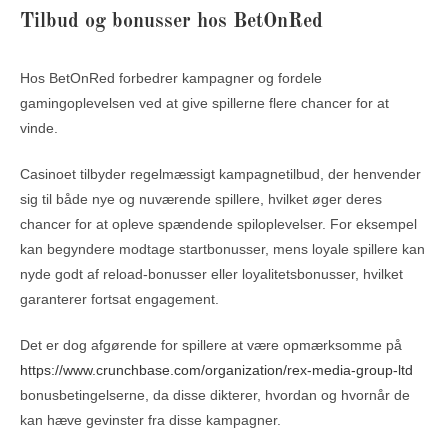
Tilbud og bonusser hos BetOnRed
Hos BetOnRed forbedrer kampagner og fordele
gamingoplevelsen ved at give spillerne flere chancer for at
vinde.
Casinoet tilbyder regelmæssigt kampagnetilbud, der henvender
sig til både nye og nuværende spillere, hvilket øger deres
chancer for at opleve spændende spiloplevelser. For eksempel
kan begyndere modtage startbonusser, mens loyale spillere kan
nyde godt af reload-bonusser eller loyalitetsbonusser, hvilket
garanterer fortsat engagement.
Det er dog afgørende for spillere at være opmærksomme på
https://www.crunchbase.com/organization/rex-media-group-ltd
bonusbetingelserne, da disse dikterer, hvordan og hvornår de
kan hæve gevinster fra disse kampagner.