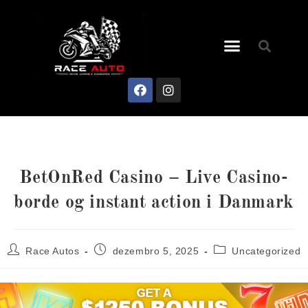
BetOnRed Casino – Live Casino-
borde og instant action i Danmark
Race Autos
dezembro 5, 2025
Uncategorized