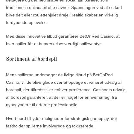
traditionelle onlinespil ofte savner. Spændingen ved at se kort
blive delt eller roulettehjulet dreje i realtid skaber en virkelig
fordybende oplevelse.
Med disse innovative tilbud garanterer BetOnRed Casino, at
hver spiller får et bemærkelsesværdigt spilleventyr.
Sortiment af bordspil
Mens spillerne undersøger de livlige tilbud på BetOnRed
Casino, vil de blive glade over at opdage et varieret udvalg af
bordspil, der tilfredsstiller enhver præference. Casinoets udvalg
af bordspil garanterer, at der er noget for enhver smag, fra
nybegyndere til erfarne professionelle.
Hvert bord tilbyder muligheder for strategisk gameplay, der
fastholder spillerne involverede og fokuserede.