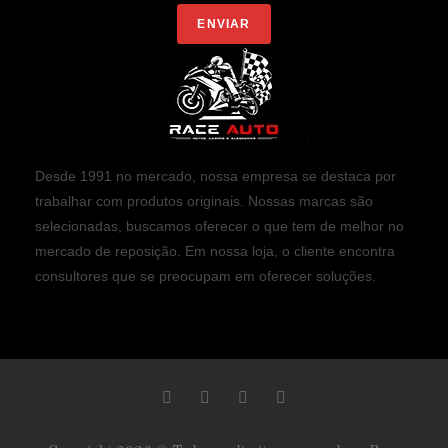
ENVIAR
Desde 1991 no mercado, nossa empresa se destaca por
trabalhar com produtos originais. Nossas marcas são
selecionadas, buscamos oferecer o que tem de melhor no
mercado de reposição. Em nossa loja, o cliente encontra
consultores que se preocupam em oferecer soluções.