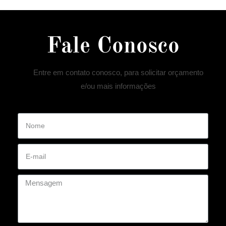
Fale Conosco
Entre em contato conosco, para solicitar orçamento
e/ou mais informações