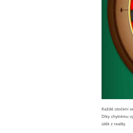
Každé otočení se
Díky chytrému vy
útěk z reality.