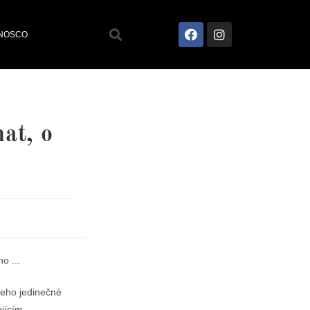
ONOSCO
at, o
Jeho jedinečné
ujícím