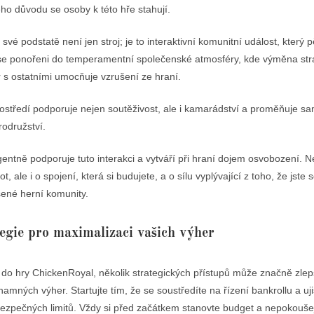
ého důvodu se osoby k této hře stahují.
vé podstatě není jen stroj; je to interaktivní komunitní událost, který 
 se ponořeni do temperamentní společenské atmosféry, kde výměna stra
 s ostatními umocňuje vzrušení ze hraní.
ostředí podporuje nejen soutěživost, ale i kamarádství a proměňuje sa
odružství.
igentně podporuje tuto interakci a vytváří při hraní dojem osvobození. N
t, ale i o spojení, která si budujete, a o sílu vyplývající z toho, že jste 
šené herní komunity.
tegie pro maximalizaci vašich výher
 do hry ChickenRoyal, několik strategických přístupů může značně zlep
mných výher. Startujte tím, že se soustředíte na řízení bankrollu a ujis
bezpečných limitů. Vždy si před začátkem stanovte budget a nepokouše