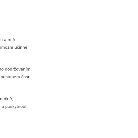
m a míře
 umožní účinně
eho dodržováním,
a postupem času
onečně,
y a poskytnout