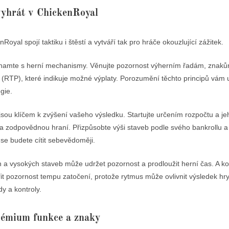
vyhrát v ChickenRoyal
Royal spojí taktiku i štěstí a vytváří tak pro hráče okouzlující zážitek.
namte s herní mechanismy. Věnujte pozornost výherním řadám, znaků
i (RTP), které indikuje možné výplaty. Porozumění těchto principů vám
egie.
jsou klíčem k zvýšení vašeho výsledku. Startujte určením rozpočtu a j
na zodpovědnou hraní. Přizpůsobte výši staveb podle svého bankrollu 
 se budete cítit sebevědoměji.
 a vysokých staveb může udržet pozornost a prodloužit herní čas. A k
t pozornost tempu zatočení, protože rytmus může ovlivnit výsledek hr
y a kontroly.
rémium funkce a znaky