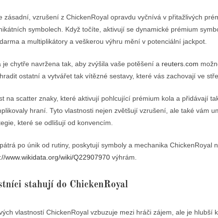
gie zásadní, vzrušení z ChickenRoyal opravdu vyčnívá v přitažlivých pr
nikátních symbolech. Když točíte, aktivují se dynamické prémium symbo
zdarma a multiplikátory a veškerou výhru mění v potenciální jackpot.
je chytře navržena tak, aby zvýšila vaše potěšení a
reuters.com
možné
adit ostatní a vytvářet tak vítězné sestavy, které vás zachovají ve stř
 na scatter znaky, které aktivují pohlcující prémium kola a přidávají t
plikovaly hraní. Tyto vlastnosti nejen zvětšují vzrušení, ale také vám u
egie, které se odlišují od konvencím.
 pátrá po únik od rutiny, poskytují symboly a mechanika ChickenRoyal 
s://www.wikidata.org/wiki/Q22907970
výhrám.
stníci stahují do ChickenRoyal
ých vlastností ChickenRoyal vzbuzuje mezi hráči zájem, ale je hlubší k