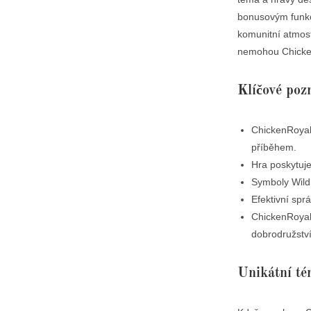
bonusovým funkcí
komunitní atmosf
nemohou Chicken
Klíčové poz
ChickenRoyal
příběhem.
Hra poskytuje
Symboly Wild 
Efektivní spr
ChickenRoyal 
dobrodružství
Unikátní té