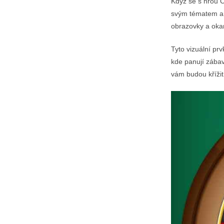
Když se s hrou C
svým tématem a d
obrazovky a oka
Tyto vizuální pr
kde panují zábav
vám budou křížit