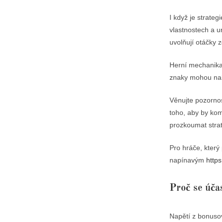
I když je strate
vlastnostech a u
uvolňují otáčky 
Herní mechanika 
znaky mohou nahr
Věnujte pozornost
toho, aby by kom
prozkoumat strat
Pro hráče, který
napínavým
http
Proč se úča
Napětí z bonusov