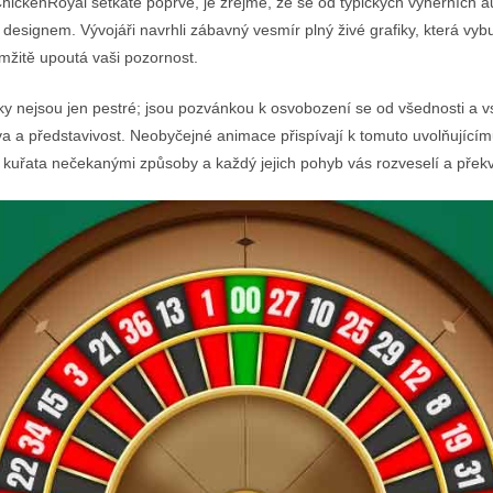
hickenRoyal setkáte poprvé, je zřejmé, že se od typických výherních a
esignem. Vývojáři navrhli zábavný vesmír plný živé grafiky, která vyb
mžitě upoutá vaši pozornost.
vky nejsou jen pestré; jsou pozvánkou k osvobození se od všednosti a v
a a představivost. Neobyčejné animace přispívají k tomuto uvolňujícím
 kuřata nečekanými způsoby a každý jejich pohyb vás rozveselí a překv