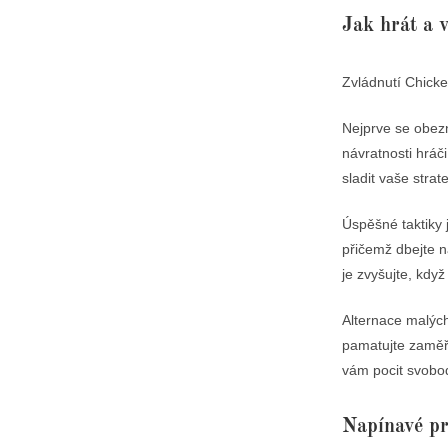
Jak hrát a 
Zvládnutí Chicken
Nejprve se obez
návratnosti hráč
sladit vaše strat
Úspěšné taktiky 
přičemž dbejte 
je zvyšujte, když
Alternace malých
pamatujte zaměři
vám pocit svobod
Napínavé p