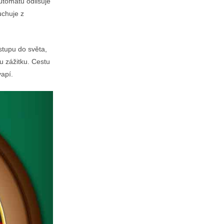
utomatů odlišuje
uchuje z
stupu do světa,
u zážitku. Cestu
apí.