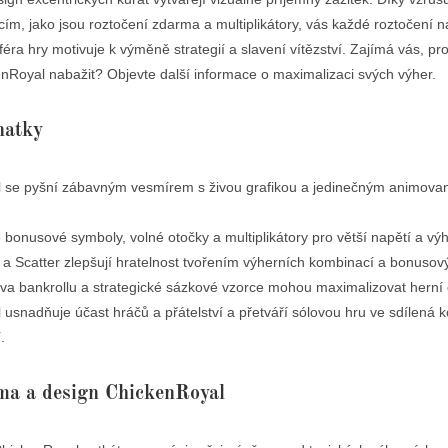
m, jako jsou roztočení zdarma a multiplikátory, vás každé roztočení n
éra hry motivuje k výměně strategií a slavení vítězství. Zajímá vás, pro
Royal nabažit? Objevte další informace o maximalizaci svých výher.
natky
 se pyšní zábavným vesmírem s živou grafikou a jedinečným animov
 bonusové symboly, volné otočky a multiplikátory pro větší napětí a výh
a Scatter zlepšují hratelnost tvořením výherních kombinací a bonusový
áva bankrollu a strategické sázkové vzorce mohou maximalizovat herní 
usnadňuje účast hráčů a přátelství a přetváří sólovou hru ve sdílená 
.
ma a design ChickenRoyal