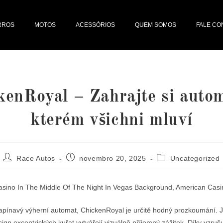
RROS
MOTOS
ACESSÓRIOS
QUEM SOMOS
FALE C
kenRoyal – Zahrajte si autom
kterém všichni mluví
Race Autos
novembro 20, 2025
Uncategorized
apínavý výherní automat, ChickenRoyal je určitě hodný prozkoumání. 
ign excentrických kuřat vytvářejí vizuálně příjemný zážitek. Díky vzruš