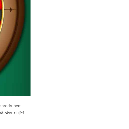
dobrodruhem.
ně okouzlující