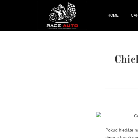
HOME
CA
Chic
Pokud hledáte n
téma a hravý des