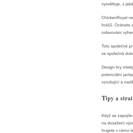
vysvětluje, z jak
ChickenRoyal ve s
hráčů. Ocitnete
oslavování výher
Toto společné pr
ve společná dobr
Design hry intel
potenciální jackpo
vzrušující a nad
Tipy a stra
Když se zapojíte
na dosažení význa
hrajete v rámci 