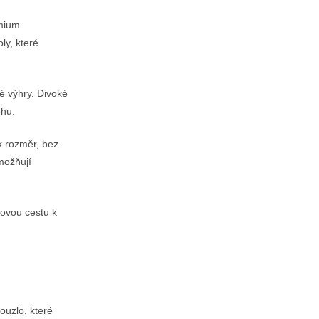
émium
ly, které
 výhry. Divoké
ehu.
ak rozměr, bez
možňují
novou cestu k
ouzlo, které