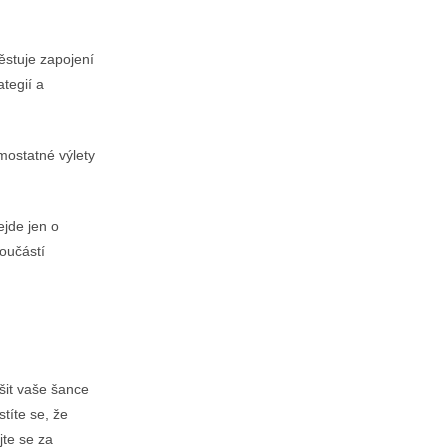
pěstuje zapojení
tegií a
mostatné výlety
ejde jen o
součástí
šit vaše šance
títe se, že
jte se za