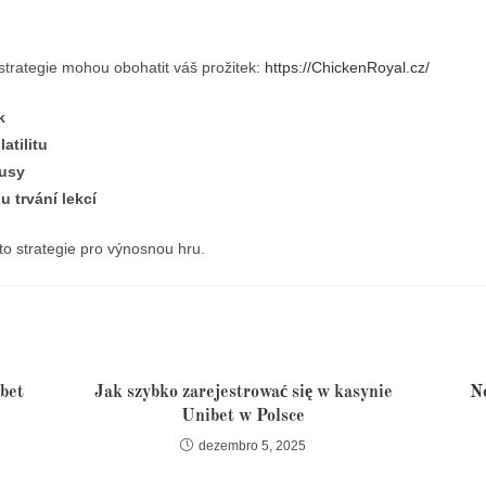
trategie mohou obohatit váš prožitek:
https://ChickenRoyal.cz/
k
atilitu
nusy
u trvání lekcí
to strategie pro výnosnou hru.
sbet
Jak szybko zarejestrować się w kasynie
N
Unibet w Polsce
dezembro 5, 2025