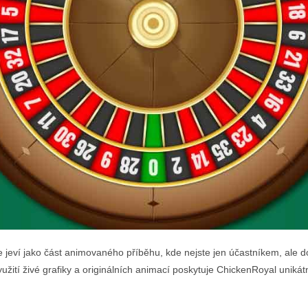
 jeví jako část animovaného příběhu, kde nejste jen účastníkem, ale 
užití živé grafiky a originálních animací poskytuje ChickenRoyal unikát