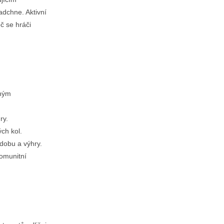
adchne. Aktivní
č se hráči
aným
ry.
ch kol.
dobu a výhry.
komunitní