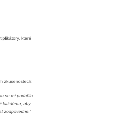
plikátory, které
ých zkušenostech:
ou se mi podařilo
ji každému, aby
rát zodpovědně.“