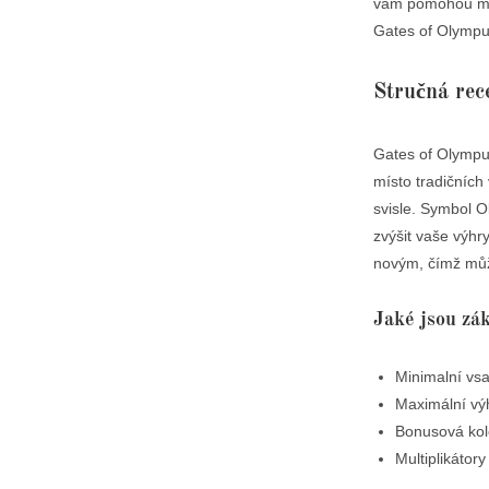
vám pomohou max
Gates of Olymp
Stručná rec
Gates of Olympu
místo tradičních
svisle. Symbol O
zvýšit vaše výhr
novým, čímž můž
Jaké jsou zák
Minimalní vsa
Maximální vý
Bonusová kolo
Multiplikátory