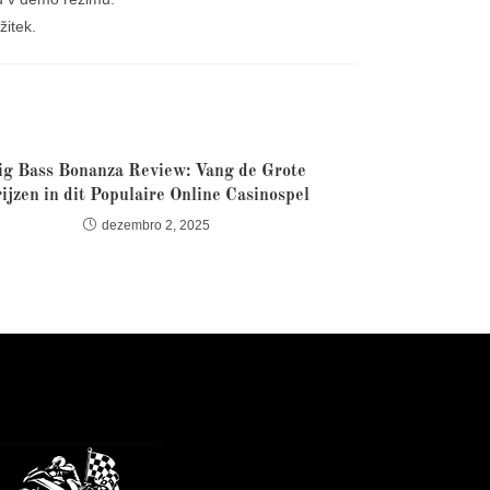
žitek.
ig Bass Bonanza Review: Vang de Grote
ijzen in dit Populaire Online Casinospel
dezembro 2, 2025