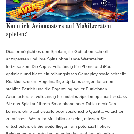
Kann ich Aviamasters auf Mobilgeräten
spielen?
Dies ermöglicht es den Spielern, ihr Guthaben schnell
anzupassen und ihre Spins ohne lange Wartezeiten
fortzusetzen. Die App ist vollständig für iPhone und iPad
optimiert und bietet ein reibungsloses Gameplay sowie schnelle
Reaktionszeiten. Regelmäßige Updates sorgen für einen
stabilen Betrieb und die Ergänzung neuer Funktionen.
Aviamasters ist vollständig für mobiles Spielen optimiert, sodass
Sie das Spiel auf Ihrem Smartphone oder Tablet genießen
können, ohne auf visuelle oder spielerische Qualität verzichten
zu müssen. Wenn Ihr Multiplikator steigt, müssen Sie
entscheiden, ob Sie weiterfliegen, um potenziell höhere
Belohnungen zu erhalten, oder landen und Ihre aktuellen