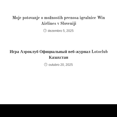
Moje potovanje o možnostih prenosa igralnice Win
Airlines v Sloveniji
dezembro 5, 2025
Игра Аэроклуб Официальный веб-журнал Lotoclub
Казахстан
outubro 20, 2025