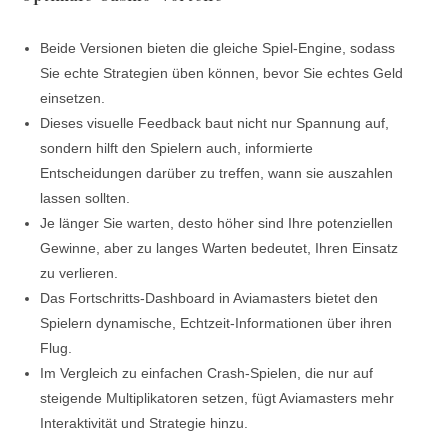
Beide Versionen bieten die gleiche Spiel-Engine, sodass
Sie echte Strategien üben können, bevor Sie echtes Geld
einsetzen.
Dieses visuelle Feedback baut nicht nur Spannung auf,
sondern hilft den Spielern auch, informierte
Entscheidungen darüber zu treffen, wann sie auszahlen
lassen sollten.
Je länger Sie warten, desto höher sind Ihre potenziellen
Gewinne, aber zu langes Warten bedeutet, Ihren Einsatz
zu verlieren.
Das Fortschritts-Dashboard in Aviamasters bietet den
Spielern dynamische, Echtzeit-Informationen über ihren
Flug.
Im Vergleich zu einfachen Crash-Spielen, die nur auf
steigende Multiplikatoren setzen, fügt Aviamasters mehr
Interaktivität und Strategie hinzu.