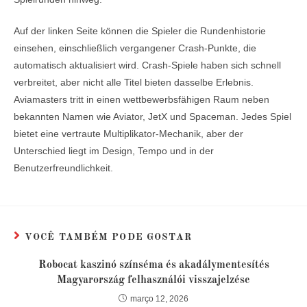
Auf der linken Seite können die Spieler die Rundenhistorie
einsehen, einschließlich vergangener Crash-Punkte, die
automatisch aktualisiert wird. Crash-Spiele haben sich schnell
verbreitet, aber nicht alle Titel bieten dasselbe Erlebnis.
Aviamasters tritt in einen wettbewerbsfähigen Raum neben
bekannten Namen wie Aviator, JetX und Spaceman. Jedes Spiel
bietet eine vertraute Multiplikator-Mechanik, aber der
Unterschied liegt im Design, Tempo und in der
Benutzerfreundlichkeit.
VOCÊ TAMBÉM PODE GOSTAR
Robocat kaszinó színséma és akadálymentesítés
Magyarország felhasználói visszajelzése
março 12, 2026