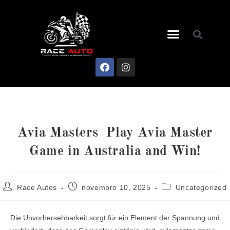
Avia Masters ️ Play Avia Master
Game in Australia and Win!
Race Autos
novembro 10, 2025
Uncategorized
Die Unvorhersehbarkeit sorgt für ein Element der Spannung und