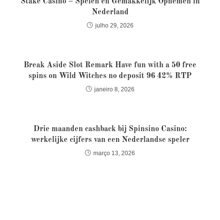
Stake Casino – Spelen en Gemakkelijk Opnemen in
Nederland
julho 29, 2026
Break Aside Slot Remark Have fun with a 50 free
spins on Wild Witches no deposit 96 42% RTP
janeiro 8, 2026
Drie maanden cashback bij Spinsino Casino:
werkelijke cijfers van een Nederlandse speler
março 13, 2026