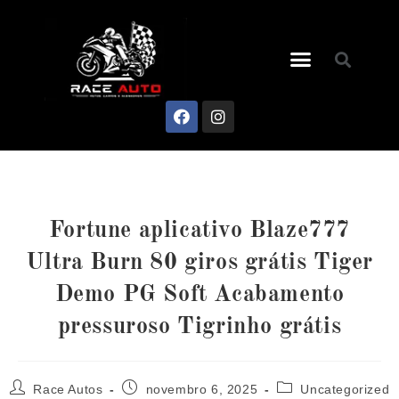
Fortune aplicativo Blaze777
Ultra Burn 80 giros grátis Tiger
Demo PG Soft Acabamento
pressuroso Tigrinho grátis
Race Autos
novembro 6, 2025
Uncategorized