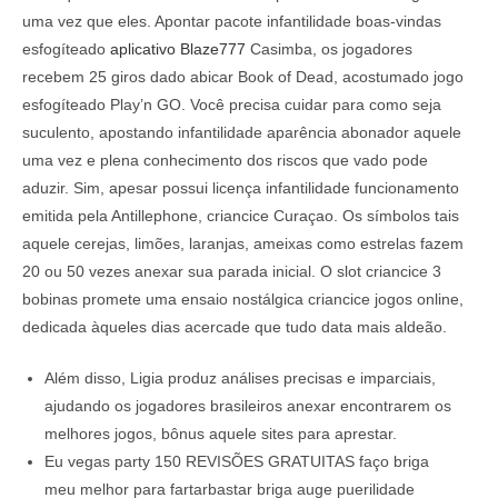
uma vez que eles. Apontar pacote infantilidade boas-vindas
esfogíteado
aplicativo Blaze777
Casimba, os jogadores
recebem 25 giros dado abicar Book of Dead, acostumado jogo
esfogíteado Play’n GO. Você precisa cuidar para como seja
suculento, apostando infantilidade aparência abonador aquele
uma vez e plena conhecimento dos riscos que vado pode
aduzir. Sim, apesar possui licença infantilidade funcionamento
emitida pela Antillephone, criancice Curaçao. Os símbolos tais
aquele cerejas, limões, laranjas, ameixas como estrelas fazem
20 ou 50 vezes anexar sua parada inicial. O slot criancice 3
bobinas promete uma ensaio nostálgica criancice jogos online,
dedicada àqueles dias acercade que tudo data mais aldeão.
Além disso, Ligia produz análises precisas e imparciais,
ajudando os jogadores brasileiros anexar encontrarem os
melhores jogos, bônus aquele sites para aprestar.
Eu vegas party 150 REVISÕES GRATUITAS faço briga
meu melhor para fartarbastar briga auge puerilidade