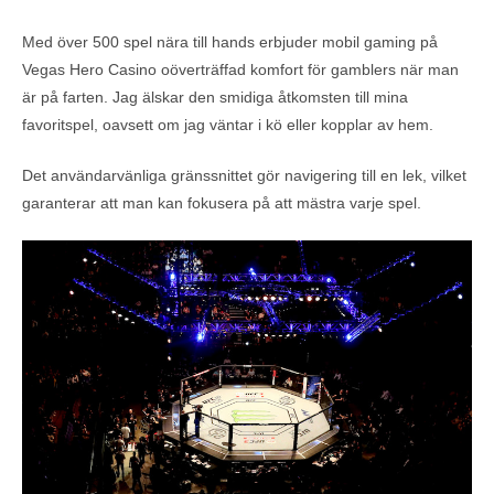
Med över 500 spel nära till hands erbjuder mobil gaming på
Vegas Hero Casino oöverträffad komfort för gamblers när man
är på farten. Jag älskar den smidiga åtkomsten till mina
favoritspel, oavsett om jag väntar i kö eller kopplar av hem.
Det användarvänliga gränssnittet gör navigering till en lek, vilket
garanterar att man kan fokusera på att mästra varje spel.