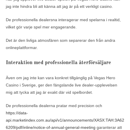
jag inte hindra bli att känna att jag är på ett verkligt casino.
De professionella dealersna interagerar med spelarna i realtid,
vilket gör varje spel mer engagerande.
Det är den livliga atmosfären som separerar den från andra
onlineplattformar.
Interaktion med professionella återförsäljare
Även om jag inte kan vara konkret tillgänglig på Vegas Hero
Casino i Sverige, ger den fängslande live dealer-upplevelsen
mig att tycka att jag är exakt där vid spelbordet.
De professionella dealerna pratar med precision och
https://data-
api.marketindex.com.au/api/v1/announcements/XASX:TAH:3A62
6209/pdf/inline/notice-of-annual-general-meeting
garanterar att