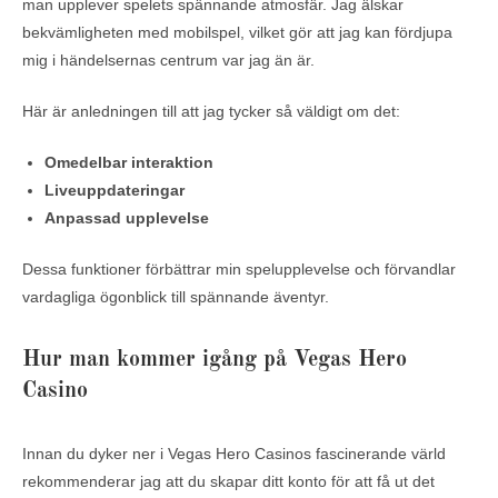
man upplever spelets spännande atmosfär. Jag älskar
bekvämligheten med mobilspel, vilket gör att jag kan fördjupa
mig i händelsernas centrum var jag än är.
Här är anledningen till att jag tycker så väldigt om det:
Omedelbar interaktion
Liveuppdateringar
Anpassad upplevelse
Dessa funktioner förbättrar min spelupplevelse och förvandlar
vardagliga ögonblick till spännande äventyr.
Hur man kommer igång på Vegas Hero
Casino
Innan du dyker ner i Vegas Hero Casinos fascinerande värld
rekommenderar jag att du skapar ditt konto för att få ut det