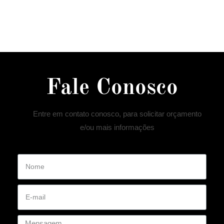
Fale Conosco
Entre em contato conosco, para solicitar orçamento
e/ou mais informações