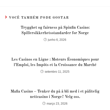
VOCÊ TAMBÉM PODE GOSTAR
Trygghet og fairness på Spinfin Casino:
Spillersikkerhetsstandarder for Norge
junho 6, 2026
Les Casinos en Ligne : Moteurs Économiques pour
l’Emploi, les Impôts et la Croissance du Marché
setembro 11, 2025
Mafia Casino – Tenker du på å bli med i et pålitelig
nettcasino i Norge? Velg oss.
março 23, 2026