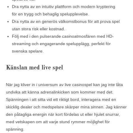
Dra nytta av en intuitiv plattform och modern kryptering
för en trygg och behaglig spelupplevelse.
Dra nytta av en generös välkomstbonus för att prova spel
utan stora risk eller kostnad.
Följ med i den pulserande casinoatmosfären med HD-
streaming och engagerande spelupplägg, perfekt för
svenska spelare.
Känslan med live spel
När jag kliver in i universum av live casinospel kan jag inte låta
undvika att känna adrenalinkicken som kommer med det.
Spänningen i att sitta vid ett riktigt bord, interagera med en
skicklig dealer och medspelare skärper mina sinnen. Jag känner
den påtagliga energin när kort fördelas ut eller hjulet snurrar,
med vetskapen om att varje stund rymmer möjlighet för
spänning.