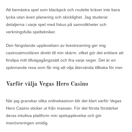
Att bemästra spel som blackjack och roulette kräver inte bara
lycka utan även planering och skicklighet. Jag studerar
detaljerna i varje spel med fokus på sannolikheter och
verkningsfulla speltekniker.
Den fängslande upplevelsen av livestreaming ger mig
casinoatmosfären direkt till min skärm, vilket gör det enklare att
finslipa mitt tillvägagångssätt och fira varje seger. Det är en
spännande resa som får mig att vilja återvända tillbaka för mer.
Varför välja Vegas Hero Casino
När jag granskar olika onlinekasinon blir det klart varför Vegas
Hero Casino sticker ut från massan. För det första förstärker
deras intuitiva plattform min spelupplevelse och gör
manövreringen smidig.