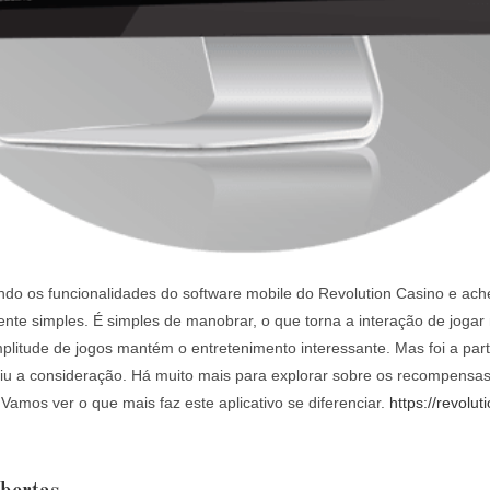
ndo os funcionalidades do software mobile do Revolution Casino e ache
mente simples. É simples de manobrar, o que torna a interação de jogar m
plitude de jogos mantém o entretenimento interessante. Mas foi a par
aiu a consideração. Há muito mais para explorar sobre os recompensa
Vamos ver o que mais faz este aplicativo se diferenciar.
https://revolut