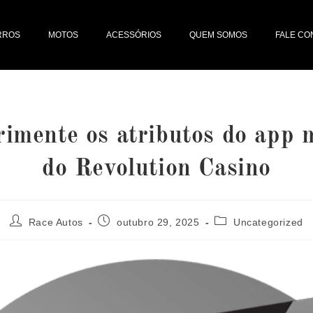
RROS
MOTOS
ACESSÓRIOS
QUEM SOMOS
FALE C
imente os atributos do app 
do Revolution Casino
Race Autos
outubro 29, 2025
Uncategorized