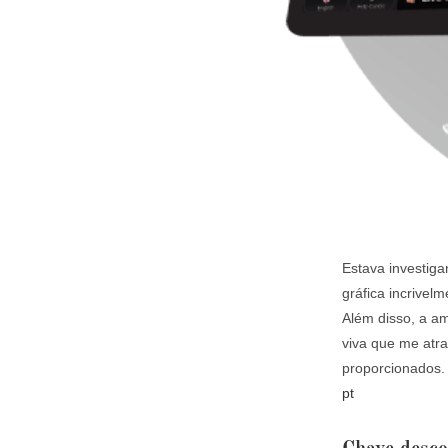
Estava investiga
gráfica incrivel
Além disso, a am
viva que me atr
proporcionados. 
pt