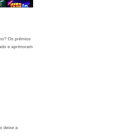
ino? Os prêmios
jado e aprimoram
o deixe a