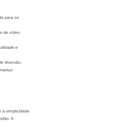
da para os
s de vídeo,
alidade e
e diversão.
 espaço
m a simplicidade
idão. A