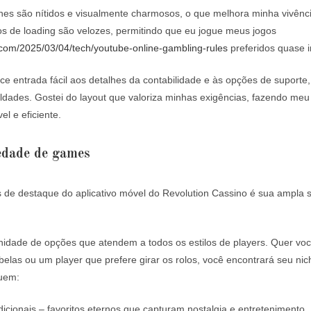
nes são nítidos e visualmente charmosos, o que melhora minha vivênci
os de loading são velozes, permitindo que eu jogue meus jogos
.com/2025/03/04/tech/youtube-online-gambling-rules
preferidos quase 
ce entrada fácil aos detalhes da contabilidade e às opções de suporte, 
uldades. Gostei do layout que valoriza minhas exigências, fazendo meu
el e eficiente.
edade de games
s de destaque do aplicativo móvel do Revolution Cassino é sua ampla 
inidade de opções que atendem a todos os estilos de players. Quer vo
belas ou um player que prefere girar os rolos, você encontrará seu nic
luem:
icionais – favoritos eternos que capturam nostalgia e entretenimento.