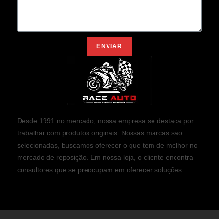
ENVIAR
Desde 1991 no mercado, nossa empresa se destaca por
trabalhar com produtos originais. Nossas marcas são
selecionadas, buscamos oferecer o que tem de melhor no
mercado de reposição. Em nossa loja, o cliente encontra
consultores que se preocupam em oferecer soluções.