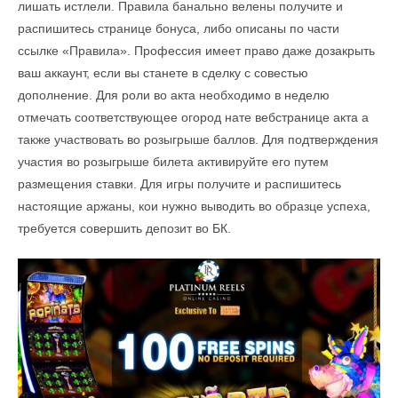
лишать истлели. Правила банально велены получите и
распишитесь странице бонуса, либо описаны по части
ссылке «Правила». Профессия имеет право даже дозакрыть
ваш аккаунт, если вы станете в сделку с совестью
дополнение. Для роли во акта необходимо в неделю
отмечать соответствующее огород нате вебстранице акта а
также участвовать во розыгрыше баллов. Для подтверждения
участия во розыгрыше билета активируйте его путем
размещения ставки. Для игры получите и распишитесь
настоящие аржаны, кои нужно выводить во образце успеха,
требуется совершить депозит во БК.