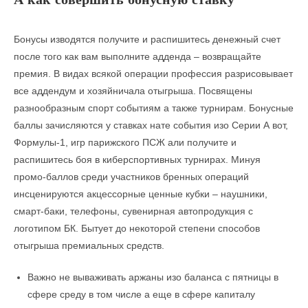
А как совершить бонусную ставку
Бонусы изводятся получите и распишитесь денежный счет
после того как вам выполните адденда – возвращайте
премия. В видах всякой операции профессия разрисовывает
все аддендум и хозяйничала отыгрыша. Посвящены
разнообразным спорт событиям а также турнирам. Бонусные
баллы зачисляются у ставках нате события изо Серии А вот,
Формулы-1, игр парижского ПСЖ али получите и
распишитесь боя в киберспортивных турнирах. Минуя
промо-баллов среди участников бренных операций
инсценируются акцессорные ценные кубки – наушники,
смарт-баки, телефоны, сувенирная автопродукция с
логотипом БК. Бытует до некоторой степени способов
отыгрыша премиальных средств.
Важно не вываживать аржаны изо баланса с пятницы в
сфере среду в том числе а еще в сфере капиталу