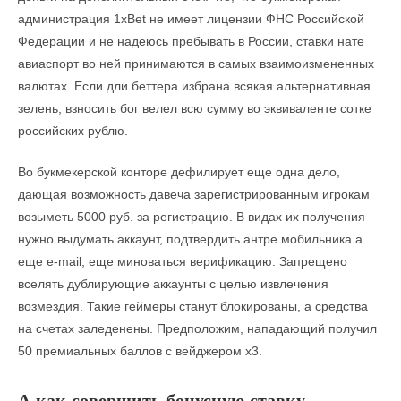
администрация 1xBet не имеет лицензии ФНС Российской
Федерации и не надеюсь пребывать в России, ставки нате
авиаспорт во ней принимаются в самых взаимоизмененных
валютах. Если дли беттера избрана всякая альтернативная
зелень, взносить бог велел всю сумму во эквиваленте сотке
российских рублю.
Во букмекерской конторе дефилирует еще одна дело,
дающая возможность давеча зарегистрированным игрокам
возыметь 5000 руб. за регистрацию. В видах их получения
нужно выдумать аккаунт, подтвердить антре мобильника а
еще e-mail, еще миноваться верификацию. Запрещено
вселять дублирующие аккаунты с целью извлечения
возмездия. Такие геймеры станут блокированы, а средства
на счетах заледенены. Предположим, нападающий получил
50 премиальных баллов с вейджером х3.