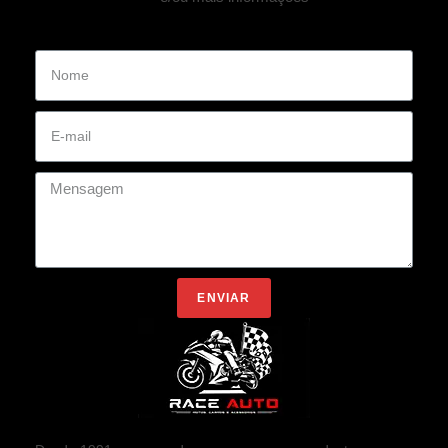
ENVIAR