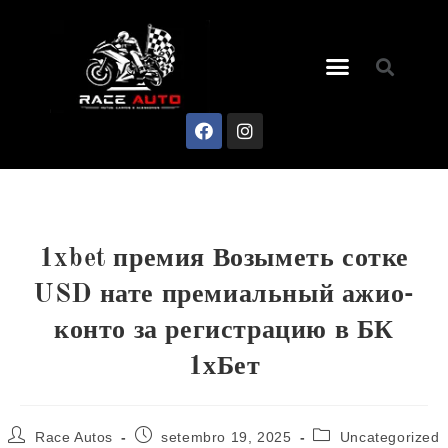
1xbet премия Возыметь сотке
USD нате премиальный ажио-
конто за регистрацию в БК
1хБет
Race Autos
setembro 19, 2025
Uncategorized