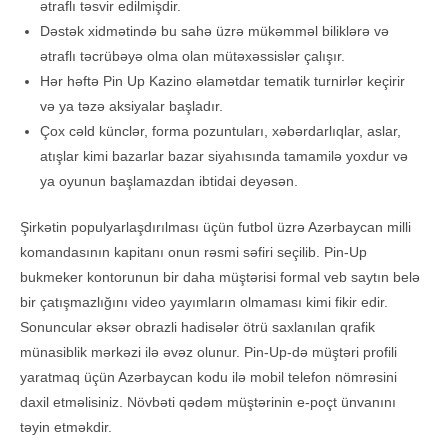
ətraflı təsvir edilmişdir.
Dəstək xidmətində bu sahə üzrə mükəmməl biliklərə və
ətraflı təcrübəyə olma olan mütəxəssislər çalışır.
Hər həftə Pin Up Kazino əlamətdar tematik turnirlər keçirir
və ya təzə aksiyalar başladır.
Çox cəld künclər, forma pozuntuları, xəbərdarlıqlar, aslar,
atışlar kimi bazarlar bazar siyahısında tamamilə yoxdur və
ya oyunun başlamazdan ibtidai deyəsən.
Şirkətin populyarlaşdırılması üçün futbol üzrə Azərbaycan milli
komandasının kapitanı onun rəsmi səfiri seçilib. Pin-Up
bukmeker kontorunun bir daha müştərisi formal veb saytın belə
bir çatışmazlığını video yayımların olmaması kimi fikir edir.
Sonuncular əksər obrazli hadisələr ötrü saxlanılan qrafik
münasiblik mərkəzi ilə əvəz olunur. Pin-Up-də müştəri profili
yaratmaq üçün Azərbaycan kodu ilə mobil telefon nömrəsini
daxil etməlisiniz. Növbəti qədəm müştərinin e-poçt ünvanını
təyin etməkdir.