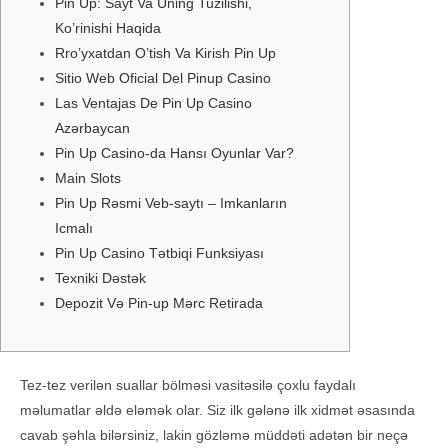
Pin Up: Sayt Va Uning Tuzilishi,
Ko’rinishi Haqida
Rro’yxatdan O’tish Va Kirish Pin Up
Sitio Web Oficial Del Pinup Casino
Las Ventajas De Pin Up Casino
Azərbaycan
Pin Up Casino-da Hansı Oyunlar Var?
Main Slots
Pin Up Rəsmi Veb-saytı – Imkanların
Icmalı
Pin Up Casino Tətbiqi Funksiyası
Texniki Dəstək
Depozit Və Pin-up Mərc Retirada
Tez-tez verilən suallar bölməsi vasitəsilə çoxlu faydalı
məlumatlar əldə eləmək olar. Siz ilk gələnə ilk xidmət əsasında
cavab şəhla bilərsiniz, lakin gözləmə müddəti adətən bir neçə