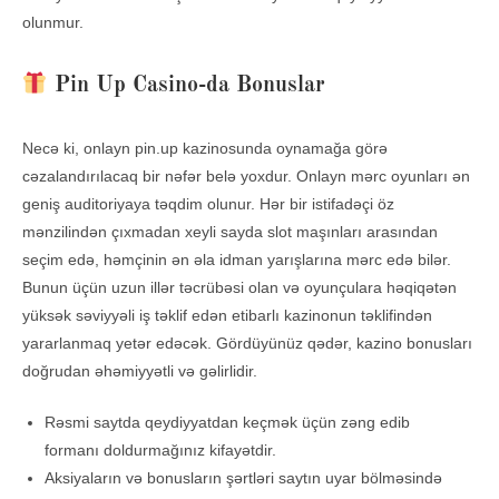
olunmur.
Pin Up Casino-da Bonuslar
Necə ki, onlayn pin.up kazinosunda oynamağa görə
cəzalandırılacaq bir nəfər belə yoxdur. Onlayn mərc oyunları ən
geniş auditoriyaya təqdim olunur. Hər bir istifadəçi öz
mənzilindən çıxmadan xeyli sayda slot maşınları arasından
seçim edə, həmçinin ən əla idman yarışlarına mərc edə bilər.
Bunun üçün uzun illər təcrübəsi olan və oyunçulara həqiqətən
yüksək səviyyəli iş təklif edən etibarlı kazinonun təklifindən
yararlanmaq yetər edəcək. Gördüyünüz qədər, kazino bonusları
doğrudan əhəmiyyətli və gəlirlidir.
Rəsmi saytda qeydiyyatdan keçmək üçün zəng edib
formanı doldurmağınız kifayətdir.
Aksiyaların və bonusların şərtləri saytın uyar bölməsində