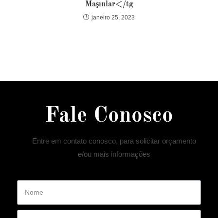
Maşınlar</tg
janeiro 25, 2023
Fale Conosco
Entre em contato conosco, para solicitar orçamento
e/ou mais informações