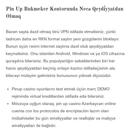
Pin Up Bukmeker Kontorunda Necə Qeydi̇yyatdan
Olmaq
Bəzən sayta daxil olmaq ötrü VPN istifadə etməlisiniz, çünki
tədricən daha ən RKN formal saytın yeni güzgülərini bloklayır.
Bunun üçün rəsmi internet saytına daxil olub qeydiyyatdan
keçməlisiniz. Onu istənilən Android, Windows və ya iOS cihazına
quraşdıra bilərsiniz. Bu populyarlığın səbəblərindən biri hər
hansı qeydiyyatdan keçmiş onlayn kazino istifadəçisinin ala
biləcəyi mülayim gəlmisiniz bonusunun yüksək ölçüsüdür.
Pinup casino oyunlarını test etmək üçün mərc DEMO
rejimində virtual kreditlərdən istifadə edə bilərsiniz.
Mövzuya uyğun olaraq, pin up casino Azərbaycan online
cuenta con los protocolos de encriptación lazım olan
mübahisələr bu gün əməliyyatlar və reallıqlar və maliyyə
əməliyyatları ilə bağlıdır.