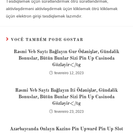
Təsdiqləmək üçün sürətləndirmək ötrü sürətləndirmək,
aktivləşdirməni aktivləşdirmək üçün klikləmək ötrü klikləmək
üçün elektron girişi təsdiqləmək lazımdır.
VOCÊ TAMBÉM PODE GOSTAR
Rəsmi Veb Saytı Bağlayın️ Gur Ödənişlər, Gündəlik
Bonuslar, Bütün Bunlar Sizi Pin Up Casinoda
Gözləyir</tg
fevereiro 12, 2023
Rəsmi Veb Saytı Bağlayın️ Iti Ödənişlər, Gündəlik
Bonuslar, Bütün Bunlar Sizi Pin Up Casinoda
Gözləyir</tg
fevereiro 23, 2023
Azərbaycanda Onlayn Kazino Pin Upward Pin Up Slot