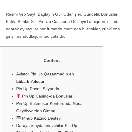
Rəsmi Veb Saytı Bağlayın️ Gur Ödənişlər, Gündəlik Bonuslar,
Elliklə Bunlar Sizi Pin Up Casinoda GözləyirTətbiqdən istifadə
edərək oyunçular hər fürsətdə mərc edə biləcəklər, çünki ona
girişi məhdudlaşdırmaq çətindir.
Content
Aviator Pin Up Qazanmağın ən
Etibarlı Yoludur
Pin Up Rəsmi Saytında
Pin Up Casino-da Bonuslar
Pin Up Bukmeker Kontorunda Necə
Qeydi̇yyatdan Olmaq
Pinup Kazino Dəstəyi
Darajalarfoydalanuvchilar Pin Up